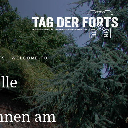
TS | WELCOME TO
lle
nnen am