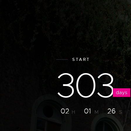
START
303
days
02
01
25
H
M
S